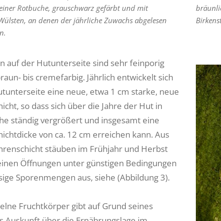
iner Rotbuche, grauschwarz gefärbt und mit
bräunli
Wülsten, an denen der jährliche Zuwachs abgelesen
Birkens
n.
n auf der Hutunterseite sind sehr feinporig
aun- bis cremefarbig. Jährlich entwickelt sich
utunterseite eine neue, etwa 1 cm starke, neue
cht, so dass sich über die Jahre der Hut in
he ständig vergrößert und insgesamt eine
ichtdicke von ca. 12 cm erreichen kann. Aus
hrenschicht stäuben im Frühjahr und Herbst
einen Öffnungen unter günstigen Bedingungen
iesige Sporenmengen aus, siehe (Abbildung 3).
zelne Fruchtkörper gibt auf Grund seines
 Auskunft über die Ernährungslage im