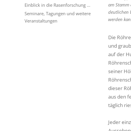
am Stamm e
Einblick in die Rasenforschung ...
deutlichen 
Seminare, Tagungen und weitere
werden kan
Veranstaltungen
Die Röhre
und graubr
auf der H
Röhrenschi
seiner Hö
Röhrensch
dieser Rö
aus den f
täglich r
Jeder ein
Aussehens