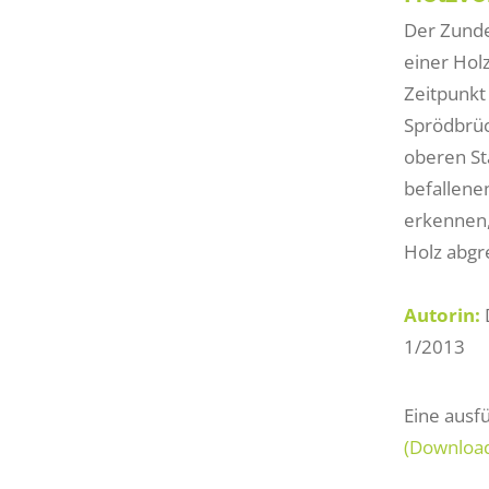
Der Zunde
einer Hol
Zeitpunkt
Sprödbrüc
oberen St
befallene
erkennen,
Holz abgr
Autorin:
1/2013
Eine aus
(Downloa