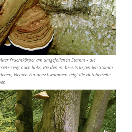
 Alter Fruchtkörper am umgefallenen Stamm – die
seite zeigt nach links. Bei den im bereits liegenden Stamm
denen, kleinen Zunderschwämmen zeigt die Hutoberseite
ben.