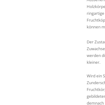
Holzkörpe
ringartige
Fruchtköp
können m
Der Zusta
Zuwachses
werden di
kleiner.
Wird ein S
Zundersch
Fruchtkör
gebildeten
demnach u