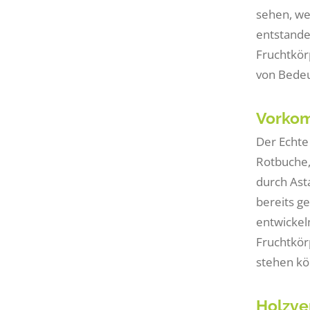
sehen, we
entstande
Fruchtkör
von Bedeu
Vorkom
Der Echt
Rotbuche, 
durch Ast
bereits g
entwickel
Fruchtkör
stehen kö
Holzve