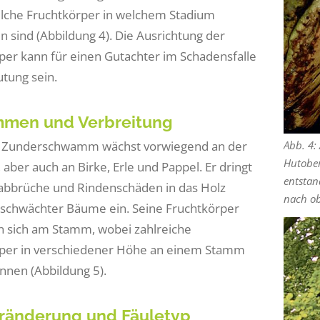
lche Fruchtkörper in welchem Stadium
n sind (Abbildung 4). Die Ausrichtung der
per kann für einen Gutachter im Schadensfalle
tung sein.
men und Verbreitung
e Zunderschwamm wächst vorwiegend an der
Abb. 4:
Hutober
aber auch an Birke, Erle und Pappel. Er dringt
entstan
abbrüche und Rindenschäden in das Holz
nach o
eschwächter Bäume ein. Seine Fruchtkörper
n sich am Stamm, wobei zahlreiche
per in verschiedener Höhe an einem Stamm
nnen (Abbildung 5).
ränderung und Fäuletyp