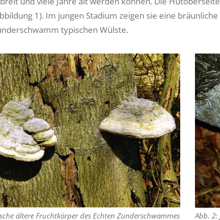
breit und viele Jahre alt werden können. Die Hutoberseite 
bbildung 1). Im jungen Stadium zeigen sie eine bräunliche
Zunderschwamm typischen Wülste.
ische ältere Fruchtkörper des Echten Zunderschwammes
Abb. 2: