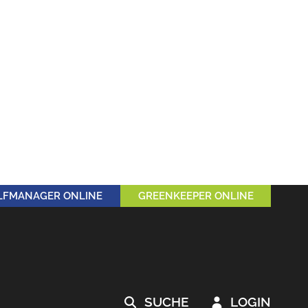
LFMANAGER ONLINE
GREENKEEPER ONLINE
SUCHE
LOGIN

