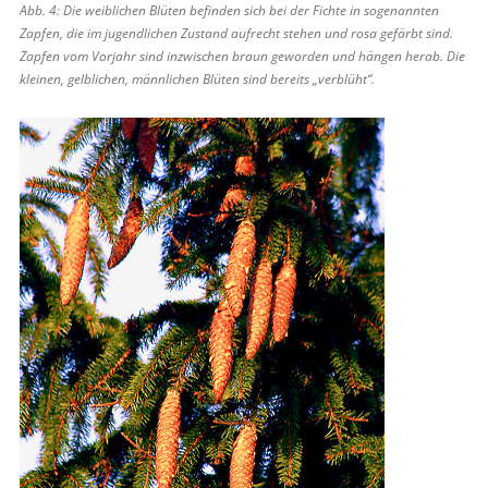
Abb. 4: Die weiblichen Blüten befinden sich bei der Fichte in sogenannten
Zapfen, die im jugendlichen Zustand aufrecht stehen und rosa gefärbt sind.
Zapfen vom Vorjahr sind inzwischen braun geworden und hängen herab. Die
kleinen, gelblichen, männlichen Blüten sind bereits „verblüht“.