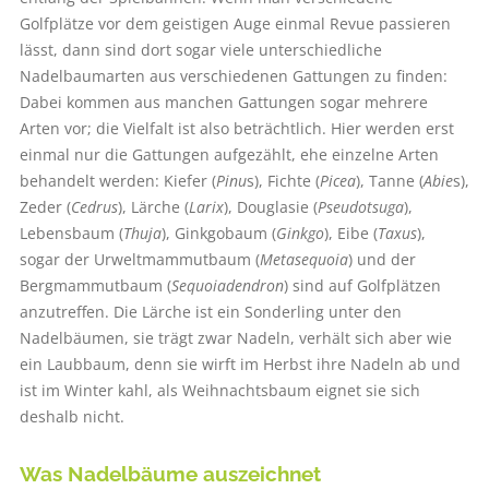
Golfplätze vor dem geistigen Auge einmal Revue passieren
lässt, dann sind dort sogar viele unterschiedliche
Nadelbaumarten aus verschiedenen Gattungen zu finden:
Dabei kommen aus manchen Gattungen sogar mehrere
Arten vor; die Vielfalt ist also beträchtlich. Hier werden erst
einmal nur die Gattungen aufgezählt, ehe einzelne Arten
behandelt werden: Kiefer (
Pinu
s), Fichte (
Picea
), Tanne (
Abie
s),
Zeder (
Cedrus
), Lärche (
Larix
), Douglasie (
Pseudotsuga
),
Lebensbaum (
Thuja
), Ginkgobaum (
Ginkgo
), Eibe (
Taxus
),
sogar der Urweltmammutbaum (
Metasequoia
) und der
Bergmammutbaum (
Sequoiadendron
) sind auf Golfplätzen
anzutreffen. Die Lärche ist ein Sonderling unter den
Nadelbäumen, sie trägt zwar Nadeln, verhält sich aber wie
ein Laubbaum, denn sie wirft im Herbst ihre Nadeln ab und
ist im Winter kahl, als Weihnachtsbaum eignet sie sich
deshalb nicht.
Was Nadelbäume auszeichnet