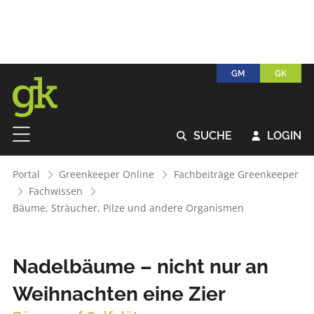
GM
GK
SUCHE
LOGIN


Portal
Greenkeeper Online
Fachbeiträge Greenkeeper
Fachwissen
Bäume, Sträucher, Pilze und andere Organismen
Nadelbäume – nicht nur an
Weihnachten eine Zier