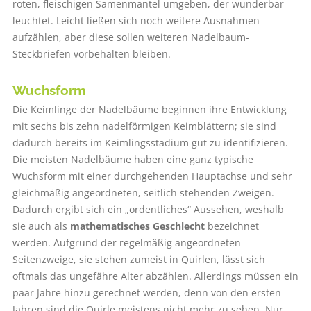
roten, fleischigen Samenmantel umgeben, der wunderbar
leuchtet. Leicht ließen sich noch weitere Ausnahmen
aufzählen, aber diese sollen weiteren Nadelbaum-
Steckbriefen vorbehalten bleiben.
Wuchsform
Die Keimlinge der Nadelbäume beginnen ihre Entwicklung
mit sechs bis zehn nadelförmigen Keimblättern; sie sind
dadurch bereits im Keimlingsstadium gut zu identifizieren.
Die meisten Nadelbäume haben eine ganz typische
Wuchsform mit einer durchgehenden Hauptachse und sehr
gleichmäßig angeordneten, seitlich stehenden Zweigen.
Dadurch ergibt sich ein „ordentliches“ Aussehen, weshalb
sie auch als
mathematisches Geschlecht
bezeichnet
werden. Aufgrund der regelmäßig angeordneten
Seitenzweige, sie stehen zumeist in Quirlen, lässt sich
oftmals das ungefähre Alter abzählen. Allerdings müssen ein
paar Jahre hinzu gerechnet werden, denn von den ersten
Jahren sind die Quirle meistens nicht mehr zu sehen. Nur