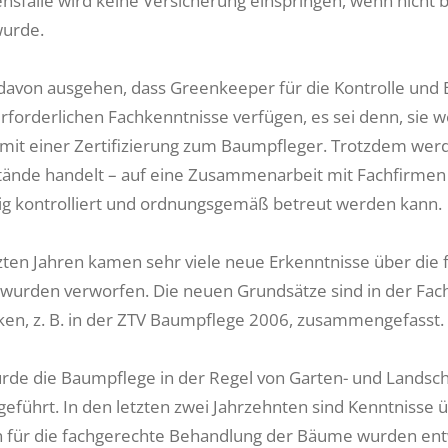
nsfalle wird keine Versicherung einspringen, wenn nicht
wurde.
davon ausgehen, dass Greenkeeper für die Kontrolle und
 erforderlichen Fachkenntnisse verfügen, es sei denn, sie
mit einer Zertifizierung zum Baumpfleger. Trotzdem werd
nde handelt – auf eine Zusammenarbeit mit Fachfirmen 
g kontrolliert und ordnungsgemäß betreut werden kann.
tzten Jahren kamen sehr viele neue Erkenntnisse über di
 wurden verworfen. Die neuen Grundsätze sind in der Fach
en, z. B. in der ZTV Baumpflege 2006, zusammengefasst.
urde die Baumpflege in der Regel von Garten- und Lands
geführt. In den letzten zwei Jahrzehnten sind Kenntnis
für die fachgerechte Behandlung der Bäume wurden entwi