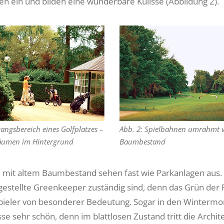
en ein und bilden eine wunderbare Kulisse (Abbildung 2).
gangsbereich eines Golfplatzes –
Abb. 2: Spielbahnen umrahmt 
Bäumen im Hintergrund
Baumbestand
e mit altem Baumbestand sehen fast wie Parkanlagen aus. Si
gestellte Greenkeeper zuständig sind, denn das Grün der F
pieler von besonderer Bedeutung. Sogar in den Wintermona
se sehr schön, denn im blattlosen Zustand tritt die Arch