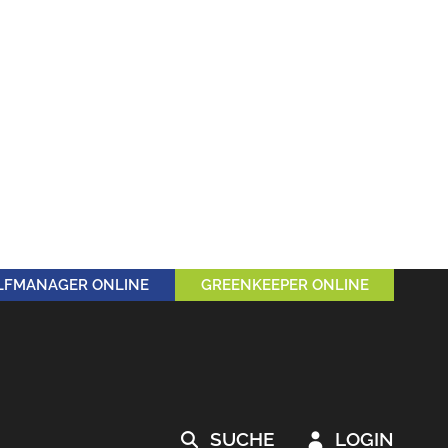
LFMANAGER ONLINE
GREENKEEPER ONLINE
SUCHE
LOGIN

