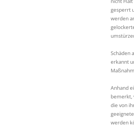
nicht Hal
gesperrt 
werden an
gelockert
umstürze
Schäden a
erkannt u
Maßnahmen
Anhand ein
bemerkt, 
die von i
geeignete
werden k