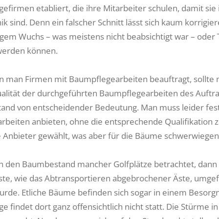
efirmen etabliert, die ihre Mitarbeiter schulen, damit s
ik sind. Denn ein falscher Schnitt lässt sich kaum korrigi
gem Wuchs – was meistens nicht beabsichtigt war – oder Tei
werden können.
 man Firmen mit Baumpflegearbeiten beauftragt, sollte m
alität der durchgeführten Baumpflegearbeiten des Auftra
nd von entscheidender Bedeutung. Man muss leider festst
arbeiten anbieten, ohne die entsprechende Qualifikation 
te Anbieter gewählt, was aber für die Bäume schwerwiege
den Baumbestand mancher Golfplätze betrachtet, dann wir
gste, wie das Abtransportieren abgebrochener Äste, umge
wurde. Etliche Bäume befinden sich sogar in einem Besor
 findet dort ganz offensichtlich nicht statt. Die Stürme 