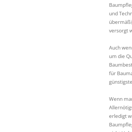
Baumpfleg
und Techn
übermäßi
versorgt 
Auch wenn
um die Qu
Baumbesta
für Baum
günstigs
Wenn man 
Allernöti
erledigt 
Baumpflege