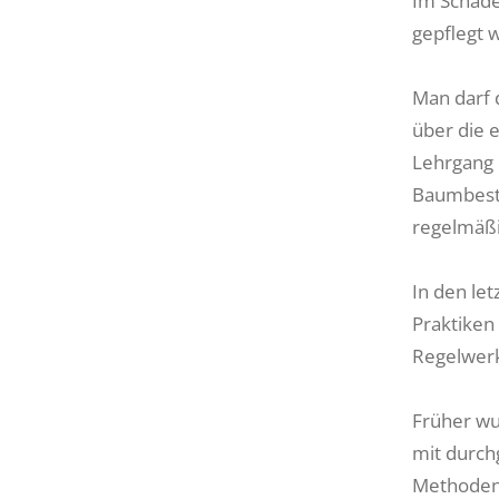
Im Schade
gepflegt 
Man darf 
über die
Lehrgang 
Baumbestä
regelmäßi
In den le
Praktiken
Regelwerk
Früher w
mit durch
Methoden 