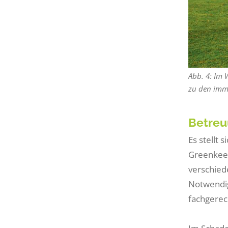
Abb. 4: Im 
zu den imm
Betre
Es stellt 
Greenkeep
verschiede
Notwendig
fachgerec