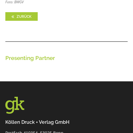
Foto: BWGV
ZURÜCK
Presenting Partner
Köllen Druck + Verlag GmbH
Postfach 410354, 53025 Bonn