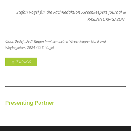
Stefan Vogel für die FachRedaktion ,Greenkeepers Journal &
RASEN/TURF/GAZON
Claus Detlef ,Dedi‘ Ratjen inmitten ,seiner‘ Greenkeeper Nord und
Wegbegleiter, 2024 / © S. Vogel
ZURÜCK
Presenting Partner