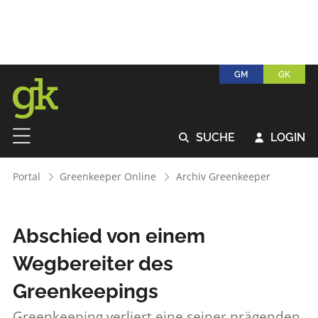
GM
GK
SUCHE
LOGIN


Portal
Greenkeeper Online
Archiv Greenkeeper
Abschied von einem
Wegbereiter des
Greenkeepings
Greenkeeping verliert eine seiner prägenden