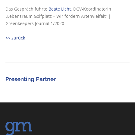
Das Gespräch führte
Beate Licht
, DGV-Koordinatorin
„Lebensraum Golfplatz – Wir fördern Artenvielfalt“ |
Greenkeepers Journal 1/2020
<< zurück
Presenting Partner