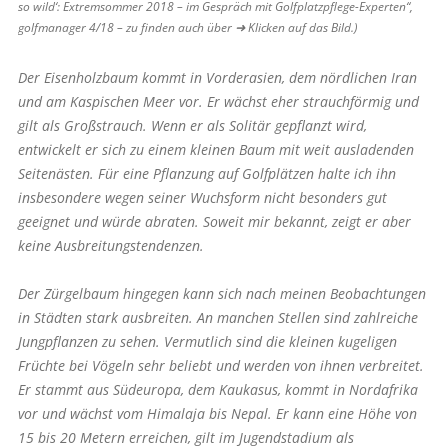
so wild‘: Extremsommer 2018 – im Gespräch mit Golfplatzpflege-Experten“,
golfmanager 4/18 – zu finden auch über ➜ Klicken auf das Bild.)
Der Eisenholzbaum kommt in Vorderasien, dem nördlichen Iran
und am Kaspischen Meer vor. Er wächst eher strauchförmig und
gilt als Großstrauch. Wenn er als Solitär gepflanzt wird,
entwickelt er sich zu einem kleinen Baum mit weit ausladenden
Seiten­ästen. Für eine Pflanzung auf Golfplätzen halte ich ihn
insbesondere wegen seiner Wuchsform nicht besonders gut
geeignet und würde abraten. Soweit mir bekannt, zeigt er aber
keine Ausbreitungstendenzen.
Der Zürgelbaum hingegen kann sich nach meinen Beobachtungen
in Städten stark ausbreiten. An manchen Stellen sind zahlreiche
Jungpflanzen zu sehen. Vermutlich sind die kleinen kugeligen
Früchte bei Vögeln sehr beliebt und werden von ihnen verbreitet.
Er stammt aus Südeuropa, dem Kaukasus, kommt in Nordafrika
vor und wächst vom Hima­laja bis Nepal. Er kann eine Höhe von
15 bis 20 Metern erreichen, gilt im Jugendstadium als