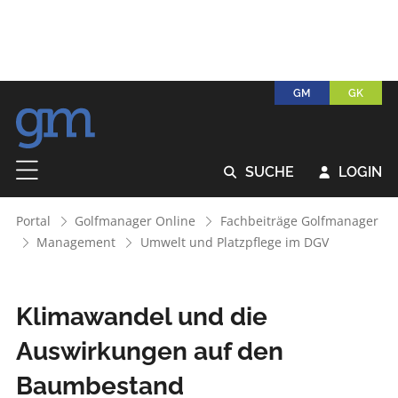
GM
GK
SUCHE
LOGIN


Portal
Golfmanager Online
Fachbeiträge Golfmanager
Management
Umwelt und Platzpflege im DGV
Klimawandel und die
Auswirkungen auf den
Baumbestand