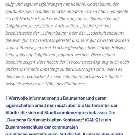
Aufgrund eigener Erfahrungen mit Robinie, Götterbaum, der
Spätblühenden Trauben-Kirsche und dem Eschen-Ahorn em­pfehle
ich mit Nachdruck, auf eine Pflanzung dieser Baumarten auf
Golfplätzen zu verzichten. Auch weitere „Neubürger“ wie
beispielsweise der „Schnurbaum“ oder der „Lederhülsenbaum“,
die zwar für Trockenstress getestet und sehr gut bewertet worden
sind, sollten wegen ihrer Früchte (fleischige bzw. ledrige Hülsen)
keinesfalls auf Golfplätzen gepflanzt werden. Diese beiden
Beispiele zeigen, dass neben der Trockenstress-Eignung auch noch
andere Merkmale unbedingt zu berücksichtigen sind. Wenn es
denn eine „exotische“ Art sein soll, dann höchstens als Solitär
beispielsweise in der Nähe des Clubhauses.
? Wertvolle Informa­tionen zu Baumarten und deren
Eigenschaften erhält man auch über die Gartenämter der
Städte, die sich mit Stadtbaumkonzepten befassen. Die
„Deutsche Gartenamtsleiter-Konferenz“ (GALK) ist ein
Zusammenschluss der kommunalen
Grünflächenverwaltungen. Auf der GALK-Straßenbaumliste