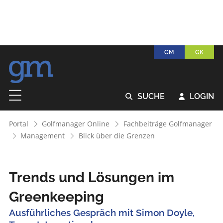
GM
GK
SUCHE
LOGIN


Portal
Golfmanager Online
Fachbeiträge Golfmanager
Management
Blick über die Grenzen
Trends und Lösungen im
Greenkeeping
Ausführliches Gespräch mit Simon Doyle,