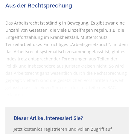
Aus der Rechtsprechung
Das Arbeitsrecht ist ständig in Bewegung. Es gibt zwar eine
Unzahl von Gesetzen, die viele Einzelfragen regeln, z.B. die
Entgeltfortzahlung im Krankheitsfall, Mutterschutz,
Teilzeitarbeit usw. Ein richtiges „Arbeitsgesetzbuch“, in dem
das Arbeitsrecht systematisch zusammengefasst ist, gibt es
indes trotz entsprechender Forderungen aus Teilen der
Politik und insbesondere aus Juristenkreisen nicht. So wird
das Arbeitsrecht ganz wesentlich durch die Rechtsprechung
geprägt; vielfach sind die gesetzlichen Vorschriften so weit
gefasst, dass sie einen Sinn erst durch Urteile des BAG
erfahren.
Dieser Artikel interessiert Sie?
Jetzt kostenlos registrieren und vollen Zugriff auf