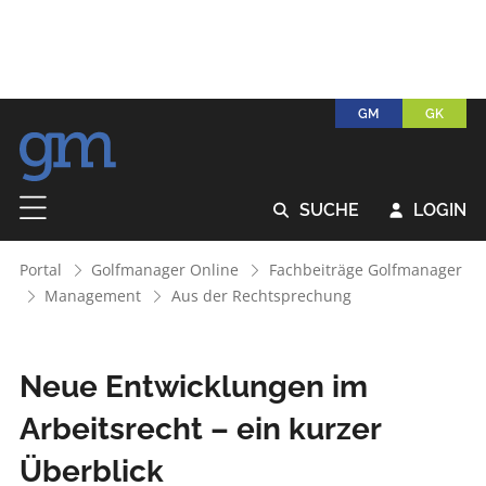
GM
GK
SUCHE
LOGIN


Portal
Golfmanager Online
Fachbeiträge Golfmanager
Management
Aus der Rechtsprechung
Neue Entwicklungen im
Arbeitsrecht – ein kurzer
Überblick