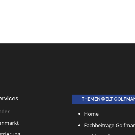
ervices
THEMENWELT GOLFMA
nder
Home
lenmarkt
Fachbeiträge Golfma
strierung