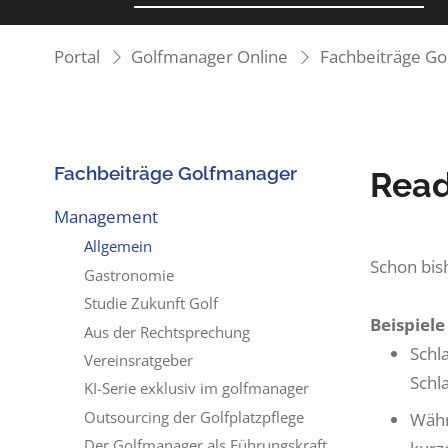
Portal
Golfmanager Online
Fachbeiträge G
Fachbeiträge Golfmanager
Read
Management
Allgemein
Schon bis
Gastronomie
Studie Zukunft Golf
Beispiele
Aus der Rechtsprechung
Schl
Vereinsratgeber
Schl
KI-Serie exklusiv im golfmanager
Outsourcing der Golfplatzpflege
Währ
Der Golfmanager als Führungskraft