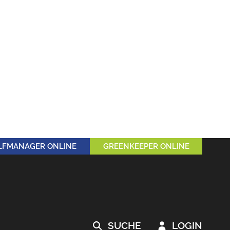
LFMANAGER ONLINE
GREENKEEPER ONLINE
SUCHE
LOGIN

