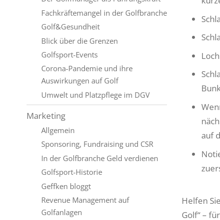
kurze
Fachkräftemangel in der Golfbranche
Schl
Golf&Gesundheit
Schl
Blick über die Grenzen
Golfsport-Events
Loch
Corona-Pandemie und ihre
Schl
Auswirkungen auf Golf
Bunk
Umwelt und Platzpflege im DGV
Wenn
Marketing
näch
Allgemein
auf 
Sponsoring, Fundraising und CSR
Noti
In der Golfbranche Geld verdienen
zuer
Golfsport-Historie
Geffken bloggt
Revenue Management auf
Helfen Sie
Golfanlagen
Golf“ – fü