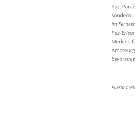
Paz, Paraí
sondern L
im Fernseh
Paz-Erlebn
Medien, f
Amateurgo
bevorzugen
Puerta Cort