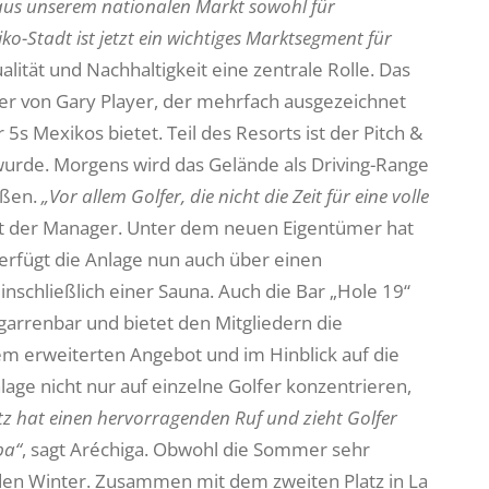
aus unserem nationalen Markt sowohl für
ko-Stadt ist jetzt ein wichtiges Marktsegment für
lität und Nachhaltigkeit eine zentrale Rolle. Das
der von Gary Player, der mehrfach ausgezeichnet
s Mexikos bietet. Teil des Resorts ist der Pitch &
wurde. Morgens wird das Gelände als Driving-Range
eßen.
„Vor allem Golfer, die nicht die Zeit für eine volle
igt der Manager. Unter dem neuen Eigentümer hat
verfügt die Anlage nun auch über einen
chließlich einer Sauna. Auch die Bar „Hole 19“
garrenbar und bietet den Mitgliedern die
em erweiterten Angebot und im Hinblick auf die
lage nicht nur auf einzelne Golfer konzentrieren,
tz hat einen hervorragenden Ruf und zieht Golfer
pa“
, sagt Aréchiga. Obwohl die Sommer sehr
 den Winter. Zusammen mit dem zweiten Platz in La