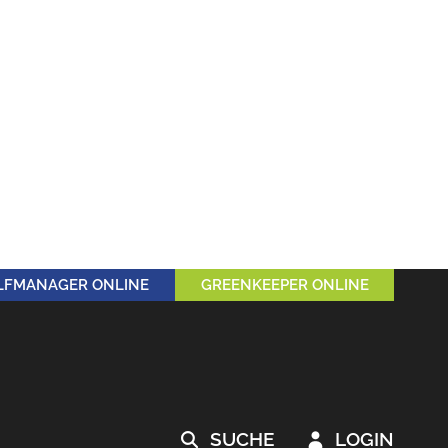
LFMANAGER ONLINE
GREENKEEPER ONLINE
SUCHE
LOGIN

