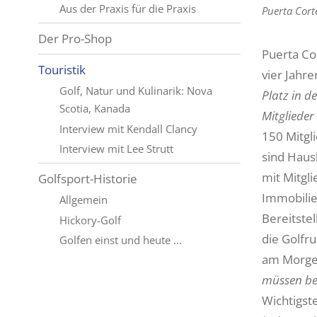
Aus der Praxis für die Praxis
Puerta Cort
Der Pro-Shop
Puerta Cor
Touristik
vier Jahre
Golf, Natur und Kulinarik: Nova
Platz in d
Scotia, Kanada
Mitgliede
Interview mit Kendall Clancy
150 Mitgl
Interview mit Lee Strutt
sind Haus
mit Mitgl
Golfsport-Historie
Immobilie
Allgemein
Bereitste
Hickory-Golf
die Golfr
Golfen einst und heute ...
am Morgen
müssen ber
Wichtigst