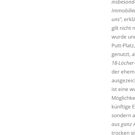
insbesond
Immobilien
uns“
, erk
gilt nich
wurde und
Putt-Plat
genutzt, 
18-Löcher
der ehema
ausgezeic
ist eine 
Möglichke
künftige E
sondern a
aus ganz A
trocken s