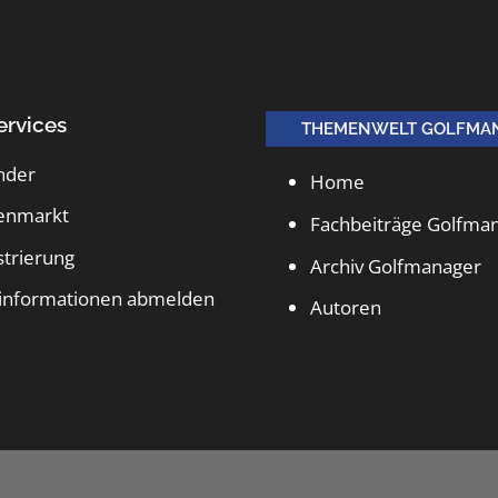
ervices
THEMENWELT GOLFMA
nder
Home
lenmarkt
Fachbeiträge Golfma
strierung
Archiv Golfmanager
informationen abmelden
Autoren