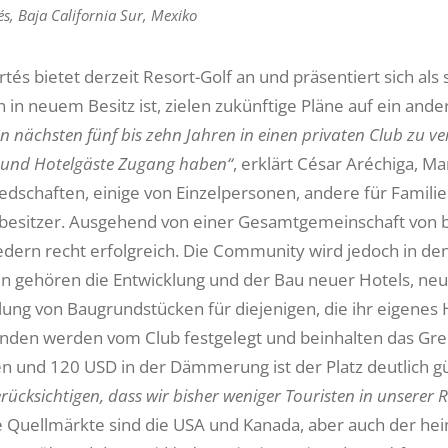
és, Baja California Sur, Mexiko
tés bietet derzeit Resort-Golf an und präsentiert sich als
n in neuem Besitz ist, zielen zukünftige Pläne auf ein an
en nächsten fünf bis zehn Jahren in einen privaten Club zu 
r und Hotelgäste Zugang haben“
, erklärt César Aréchiga, Ma
iedschaften, einige von Einzelpersonen, andere für Familie
besitzer. Ausgehend von einer Gesamtgemeinschaft von bi
iedern recht erfolgreich. Die Community wird jedoch in d
n gehören die Entwicklung und der Bau neuer Hotels, n
llung von Baugrundstücken für diejenigen, die ihr eigenes
unden werden vom Club festgelegt und beinhalten das Gree
 und 120 USD in der Dämmerung ist der Platz deutlich gü
ücksichtigen, dass wir bisher weniger Touristen in unserer
e Quellmärkte sind die USA und Kanada, aber auch der he