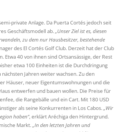
 semi-private Anlage. Da Puerta Cortés jedoch seit
deres Geschäftsmodell ab.
„Unser Ziel ist es, diesen
verwandeln, zu dem nur Hausbesitzer, bestehende
nager des El Cortés Golf Club. Derzeit hat der Club
n. Etwa 40 von ihnen sind Ortsansässige, der Rest
sher etwa 100 Einheiten ist die Durchdringung
en nächsten Jahren weiter wachsen. Zu den
euer Häuser, neuer Eigentumswohnungen und die
 Haus entwerfen und bauen wollen. Die Preise für
nfee, die Rangebälle und ein Cart. Mit 180 USD
nstiger als seine Konkurrenten in Los Cabos.
„Wir
 Region haben“
, erklärt Aréchiga den Hintergrund.
imische Markt.
„In den letzten Jahren und