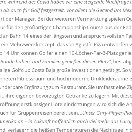
ere während des Covid haben wir eine steigende Nachfrage 
 als auch für Golf festgestellt. Vor allem die Gegend um Mexi
lärt der Manager. Bei der weiteren Vermarktung spielen Qua
t nur für den großartigen Championship Course aus der Fe
 an Bahn 14 eines der längsten und anspruchsvollsten Par 5
z, ein Mehrzweckkonzept, das von Agustín Piza entworfen 
ab 14 Uhr können Golfer einen 10-Löcher-Par-3-Platz geni
-Runde haben, und Familien genießen diesen Platz“
, bestät
lige Golfclub Costa Baja große Investitionen getätigt. So 
hneten Fitnessraum und hochmoderne Umkleideräume eins
wunderbare Ergänzung zum Restaurant. Sie umfasst eine Zi
it, ihre eigenen bevorzugten Getränke zu lagern. Mit dies
röffnung erstklassiger Hoteleinrichtungen wird sich die An
uch für Gruppenreisen bereit sein.
„Unser Gary-Player-Pla
merika an – in Zukunft hoffentlich auch viel mehr aus Euro
ind, verlagern die heißen Temperaturen die Nachfrage in