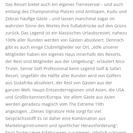
Das Resort bietet auch ein eigenes Tierreservat – und auch
entlang des Championship Platzes sind Antilopen, Kudu und
Zebras häufige Gäste – und lassen manchmal sogar im
wahrsten Sinne des Wortes ihre Fußabdrücke auf den Grüns
zurück. Das Legend ist ein klassisches Urlaubsresort, nahezu
100% aller Runden werden von Gästen absolviert. Dennoch
gibt es auch einige Clubmitglieder vor Ort. „60% unserer
Mitglieder haben ein eigenes Haus innerhalb des Resorts,
der Rest sind Mitglieder aus der Umgebung“, erläutert Nico
Truter, Senior Golf-Professional beim Legend Golf & Safari
Resort. Ungefähr die Hälfte aller Runden wird von Golfern
aus Südafrika absolviert, der Rest von Gästen aus der
ganzen Welt. Haupt-Entsenderregionen sind Asien, die USA
und Großbritannien/Europa. Vor allem Gäste aus Asien
werden geradezu magisch vom The Extreme 19th
angezogen. „Dieses Signature Hole sorgt für viel
Gesprächsstoff! Es ist daher eine Kombination aus
Marketinginstrument und sportlicher Herausforderung“,
fasst Truter seine Erfahrungen zusammen. Jährlich schlagen