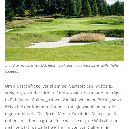
... und so manch einem Elch lassen die Herzen naturbewusster Golfer höher
schlagen.
Um die Nachfrage, vor allem bei Gastspielern, weiter zu
steigern, setzt der Club auf die sozialen Netze und Beiträge
in Pub­likums-Golfmagazinen. Ähnlich wie beim Pricing setzt
Koivu bei der Kommunikationsstrategie vor allem auf die
eigenen Kanäle: Der Social Media-Kanal der Anlage spielt
dabei eine ebenso große Rolle wie die eigene Website und
nicht zuletzt persönliche Erfahrungen von Golfern, die