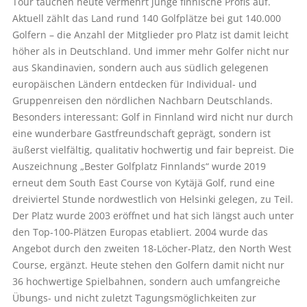
Tour tauchen heute vermehrt junge finnische Profis auf.
Aktuell zählt das Land rund 140 Golfplätze bei gut 140.000
Golfern – die Anzahl der Mitglieder pro Platz ist damit leicht
höher als in Deutschland. Und immer mehr Golfer nicht nur
aus Skandinavien, sondern auch aus südlich gelegenen
europäischen Ländern entdecken für Individual- und
Gruppenreisen den nördlichen Nachbarn Deutschlands.
Besonders interessant: Golf in Finnland wird nicht nur durch
eine wunderbare Gastfreundschaft geprägt, sondern ist
äußerst vielfältig, qualitativ hochwertig und fair bepreist. Die
Auszeichnung „Bester Golfplatz Finnlands“ wurde 2019
erneut dem South East Course von Kytäjä Golf, rund eine
dreiviertel Stunde nordwestlich von Helsinki gelegen, zu Teil.
Der Platz wurde 2003 eröffnet und hat sich längst auch unter
den Top-100-Plätzen Europas etabliert. 2004 wurde das
Angebot durch den zweiten 18-Löcher-Platz, den North West
Course, ergänzt. Heute stehen den Golfern damit nicht nur
36 hochwertige Spielbahnen, sondern auch umfangreiche
Übungs- und nicht zuletzt Tagungsmöglichkeiten zur