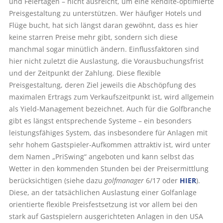
und Feiertagen – nicht ausreicht, um eine Rendite-optimierte
Preisgestaltung zu unterstützen. Wer häufiger Hotels und
Flüge bucht, hat sich längst daran gewöhnt, dass es hier
keine starren Preise mehr gibt, sondern sich diese
manchmal sogar minütlich ändern. Einflussfaktoren sind
hier nicht zuletzt die Auslastung, die Vorausbuchungsfrist
und der Zeitpunkt der Zahlung. Diese flexible
Preisgestaltung, deren Ziel jeweils die Abschöpfung des
maximalen Ertrags zum Verkaufszeitpunkt ist, wird allgemein
als Yield-Management bezeichnet. Auch für die Golfbranche
gibt es längst entsprechende Systeme – ein besonders
leistungsfähiges System, das insbesondere für Anlagen mit
sehr hohem Gastspieler-Aufkommen attraktiv ist, wird unter
dem Namen „Pri­Swing“ angeboten und kann selbst das
Wetter in den kommenden Stunden bei der Preisermittlung
berücksichtigen (siehe dazu
golfmanager
6/17 oder
HIER
).
Diese, an der tatsächlichen Auslastung einer Golf­anlage
orientierte flexible Preisfestsetzung ist vor allem bei den
stark auf Gastspielern ausgerichteten Anlagen in den USA