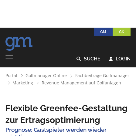
GM
GK
SUCHE
LOGIN


Portal
Golfmanager Online
Fachbeiträge Golfmanager
Marketing
Revenue Management auf Golfanlagen
Flexible Greenfee-Gestaltung
zur Ertragsoptimierung
Prognose: Gastspieler werden wieder