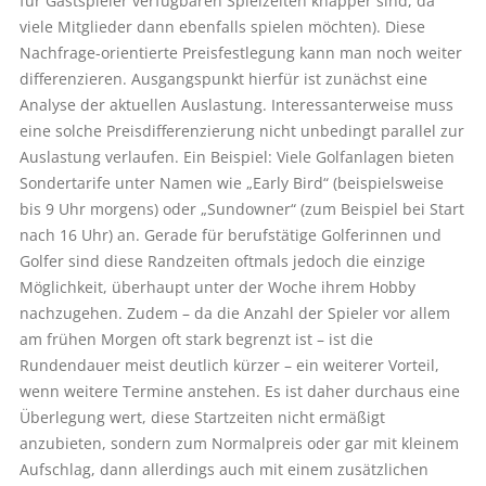
für Gastspieler verfügbaren Spielzeiten knapper sind, da
viele Mitglieder dann ebenfalls spielen möchten). Diese
Nachfrage-orientierte Preisfestlegung kann man noch weiter
differenzieren. Ausgangspunkt hierfür ist zunächst eine
Analyse der aktuellen Auslastung. Interessanterweise muss
eine solche Preisdifferenzierung nicht unbedingt parallel zur
Auslastung verlaufen. Ein Beispiel: Viele Golfanlagen bieten
Sondertarife unter Namen wie „Early Bird“ (beispielsweise
bis 9 Uhr morgens) oder „Sundowner“ (zum Beispiel bei Start
nach 16 Uhr) an. Gerade für berufstätige Golferinnen und
Golfer sind diese Randzeiten oftmals jedoch die einzige
Möglichkeit, überhaupt unter der Woche ihrem Hobby
nachzugehen. Zudem – da die Anzahl der Spieler vor allem
am frühen Morgen oft stark begrenzt ist – ist die
Rundendauer meist deutlich kürzer – ein weiterer Vorteil,
wenn weitere Termine anstehen. Es ist daher durchaus eine
Überlegung wert, diese Startzeiten nicht ermäßigt
anzubieten, sondern zum Normalpreis oder gar mit kleinem
Aufschlag, dann allerdings auch mit einem zusätzlichen