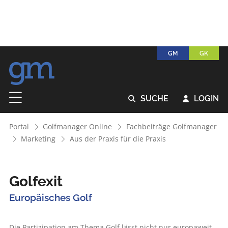
GM
GK
SUCHE
LOGIN


Portal
Golfmanager Online
Fachbeiträge Golfmanager
Marketing
Aus der Praxis für die Praxis
Golfexit
Europäisches Golf
Die Partizipation am Thema Golf lässt nicht nur europaweit