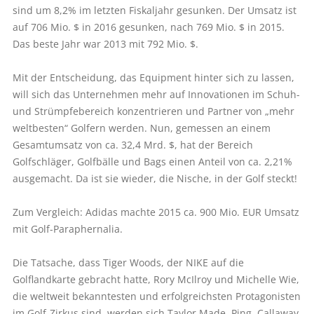
sind um 8,2% im letzten Fiskaljahr gesunken. Der Umsatz ist
auf 706 Mio. $ in 2016 gesunken, nach 769 Mio. $ in 2015.
Das beste Jahr war 2013 mit 792 Mio. $.
Mit der Entscheidung, das Equipment hinter sich zu lassen,
will sich das Unternehmen mehr auf Innovationen im Schuh-
und Strümpfebereich konzentrieren und Partner von „mehr
weltbesten“ Golfern werden. Nun, gemessen an einem
Gesamtumsatz von ca. 32,4 Mrd. $, hat der Bereich
Golfschläger, Golfbälle und Bags einen Anteil von ca. 2,21%
ausgemacht. Da ist sie wieder, die Nische, in der Golf steckt!
Zum Vergleich: Adidas machte 2015 ca. 900 Mio. EUR Umsatz
mit Golf-Paraphernalia.
Die Tatsache, dass Tiger Woods, der NIKE auf die
Golflandkarte gebracht hatte, Rory McIlroy und Michelle Wie,
die weltweit bekanntesten und erfolgreichsten Protagonisten
im Golf-Zirkus sind, werden sich Taylor Made, Ping, Callaway,