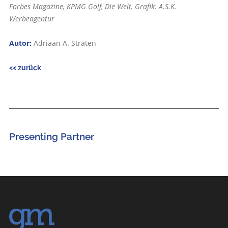
Forbes Magazine, KPMG Golf, ­Die Welt, Grafik: A.S.K.
Werbeagentur
Autor:
Adriaan A. Straten
<< zurück
Presenting Partner