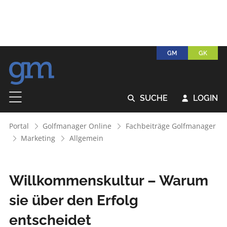
GM
GK
SUCHE
LOGIN


Portal
Golfmanager Online
Fachbeiträge Golfmanager
Marketing
Allgemein
Willkommenskultur – Warum
sie über den Erfolg
entscheidet