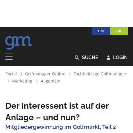
GM
GK
SUCHE
LOGIN


Portal
Golfmanager Online
Fachbeiträge Golfmanager
Marketing
Allgemein
Der Interessent ist auf der
Anlage – und nun?
Mitgliedergewinnung im Golfmarkt, Teil 2