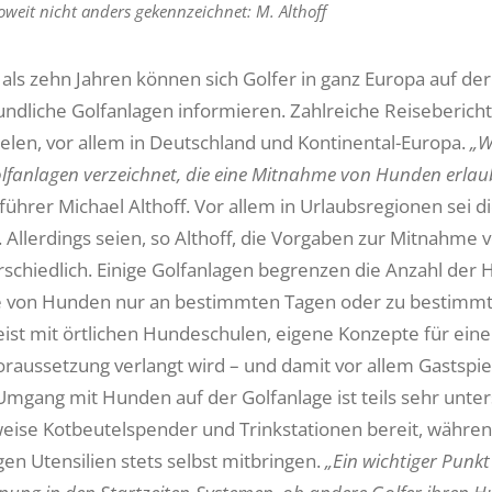
soweit nicht anders gekennzeichnet: M. Althoff
 als zehn Jahren können sich Golfer in ganz Europa auf de
ndliche Golfanlagen informieren. Zahlreiche Reiseberich
ielen, vor allem in Deutschland und Kontinental-Europa.
„W
olfanlagen verzeichnet, die eine Mitnahme von Hunden erlau
führer Michael Althoff. Vor allem in Urlaubsregionen sei 
 Allerdings seien, so Althoff, die Vorgaben zur Mitnahme 
rschiedlich. Einige Golfanlagen begrenzen die Anzahl der H
von Hunden nur an bestimmten Tagen oder zu bestimmte
ist mit örtlichen Hundeschulen, eigene Konzepte für eine
raussetzung verlangt wird – und damit vor allem Gastspiele
mgang mit Hunden auf der Golfanlage ist teils sehr unters
weise Kotbeutelspender und Trinkstationen bereit, währe
en Utensilien stets selbst mitbringen.
„Ein wichtiger Punkt