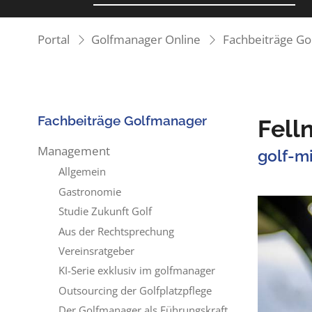
Portal
Golfmanager Online
Fachbeiträge G
Fachbeiträge Golfmanager
Fell
Management
golf-m
Allgemein
Gastronomie
Studie Zukunft Golf
Aus der Rechtsprechung
Vereinsratgeber
KI-Serie exklusiv im golfmanager
Outsourcing der Golfplatzpflege
Der Golfmanager als Führungskraft