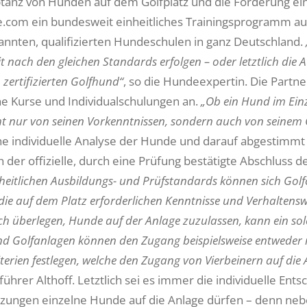
tanz von Hunden auf dem Golfplatz und die Förderung ein
.com ein bundesweit einheitliches Trainingsprogramm auf 
annten, qualifizierten Hundeschulen in ganz Deutschland.
 nach den gleichen Standards erfolgen – oder letztlich die
zertifizierten Golfhund“
, so die Hundeexpertin. Die Part
che Kurse und Individualschulungen an.
„Ob ein Hund im Einz
ht nur von seinen Vorkenntnissen, sondern auch von seinem
e individuelle Analyse der Hunde und darauf abgestimmt 
ch der offizielle, durch eine Prüfung bestätigte Abschluss d
heitlichen Ausbildungs- und Prüfstandards können sich Golfclu
ie auf dem Platz erforderlichen Kenntnisse und Verhaltenswe
h überlegen, Hunde auf der Anlage zuzulassen, kann ein solc
nd Golfanlagen können den Zugang beispielsweise entweder r
iterien festlegen, welche den Zugang von Vierbeinern auf die 
ührer Alt­hoff. Letztlich sei es immer die individuelle En
zungen einzelne Hunde auf die Anlage dürfen – denn neb