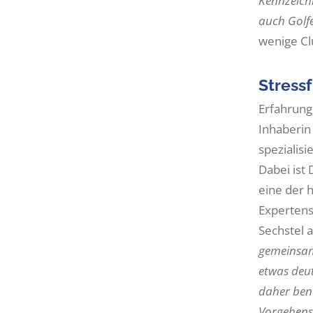
Kennzeich
auch Golfe
wenige Clu
Stress
Erfahrung
Inhaberin
spezialis
Dabei ist
eine der 
Expertens
Sechstel a
gemeinsam
etwas deut
daher ben
Vorgehens