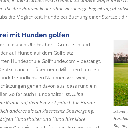
nung in den Startzeiten-Systemen, ob andere Golfer ihren H
r, die ihre Runden lieber ohne vierbeinige Begleitung absol
bs die Möglichkeit, Hunde bei Buchung einer Startzeit dir
frei mit Hunden golfen
en, die auch Ute Fischer – Gründerin und
 der auf Hunde auf dem Golfplatz
ierten Hundeschule Golfhunde.com – bestätigt.
 Deutschland mit über neun Millionen Hunden
hundefreundlichsten Nationen weltweit,
chätzungen gehen davon aus, dass rund ein
ller Golfer auch Hundehalter ist.
„Eine
e Runde auf dem Platz ist jedoch für Hunde
lich anderes als ein klassischer Spaziergang,
„Quiet 
Hundeau
ötigen Hundehalter und Hund hier klare
Bag ang
weisen“
, so Fischers Erfahrung. Fischer, selbst