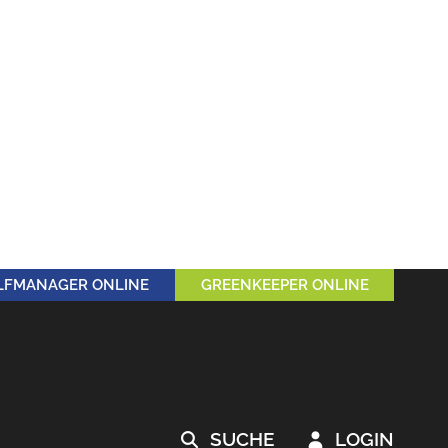
LFMANAGER ONLINE
GREENKEEPER ONLINE
SUCHE
LOGIN

