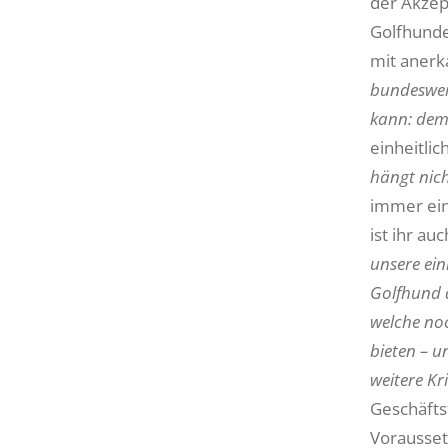
der Akzep
Golfhunde
mit anerk
bundesweit
kann: dem 
einheitli
hängt nic
immer ein
ist ihr au
unsere ein
Golfhund d
welche noc
bieten – u
weitere Kr
Geschäftsf
Vorausset