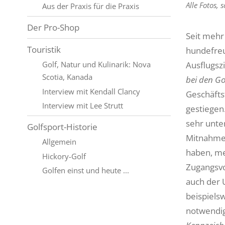
Alle Fotos, 
Aus der Praxis für die Praxis
Der Pro-Shop
Seit mehr
Touristik
hundefreu
Golf, Natur und Kulinarik: Nova
Ausflugsz
Scotia, Kanada
bei den G
Interview mit Kendall Clancy
Geschäfts
Interview mit Lee Strutt
gestiegen.
sehr unte
Golfsport-Historie
Mitnahme 
Allgemein
haben, me
Hickory-Golf
Zugangsvo
Golfen einst und heute ...
auch der U
beispiels
notwendig