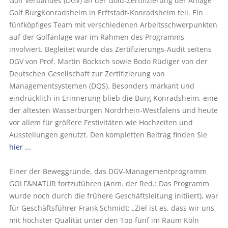
Golf Verbandes (DGV) an der Gold-Zertifizierung der Anlage
Golf BurgKonradsheim in Erft­stadt-Konradsheim teil. Ein
fünfköpfiges Team mit verschiedenen Arbeitsschwerpunkten
auf der Golfanlage war im Rahmen des Programms
involviert. Begleitet wurde das Zertifizierungs-Audit seitens
DGV von Prof. Martin Bocksch sowie Bodo Rüdiger von der
Deutschen Gesellschaft zur Zertifizierung von
Managementsys­temen (DQS). Besonders markant und
eindrücklich in Erinnerung blieb die Burg Konradsheim, eine
der ältesten Wasserburgen Nordrhein-Westfalens und heute
vor allem für größere Festivitäten wie Hochzeiten und
Ausstellungen genutzt. Den kompletten Beitrag finden Sie
hier ...
Einer der Beweggründe, das DGV-Managementprogramm
GOLF&NATUR ­fortzuführen (Anm. der Red.: Das Programm
wurde noch durch die frühere Geschäftsleitung initiiert), war
für Geschäftsführer Frank Schmidt: „Ziel ist es, dass wir uns
mit höchster Qualität unter den Top fünf im Raum Köln