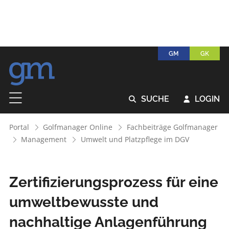
GM
GK
SUCHE
LOGIN


Portal
Golfmanager Online
Fachbeiträge Golfmanager
Management
Umwelt und Platzpflege im DGV
Zertifizierungsprozess für eine
umwelt­bewusste und
nachhaltige Anlagenführung