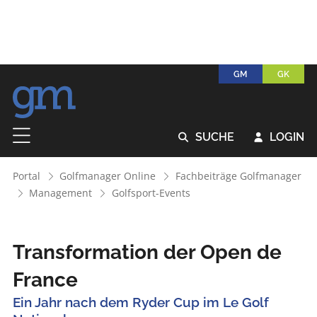
GM
GK
SUCHE
LOGIN


Portal
Golfmanager Online
Fachbeiträge Golfmanager
Management
Golfsport-Events
Transformation der Open de
France
Ein Jahr nach dem Ryder Cup im Le Golf