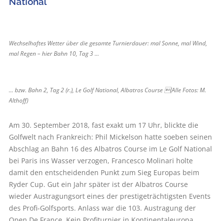
National
Wechselhaftes Wetter über die gesamte Turnierdauer: mal Sonne, mal Wind,
mal Regen – hier Bahn 10, Tag 3 ...
... bzw. Bahn 2, Tag 2 (r.), Le Golf National, Albatros Course (Alle Fotos: M.
Althoff)
Am 30. September 2018, fast exakt um 17 Uhr, blickte die
Golfwelt nach Frankreich: Phil Mickelson hatte soeben seinen
Abschlag an Bahn 16 des Albatros Course im Le Golf National
bei Paris ins Wasser verzogen, Francesco Molinari holte
damit den entscheidenden Punkt zum Sieg Europas beim
Ryder Cup. Gut ein Jahr später ist der Albatros Course
wieder Austragungsort eines der prestigeträchtigsten Events
des Profi-Golfsports. Anlass war die 103. Austragung der
Open De France. Kein Profiturnier in Kontinentaleuropa