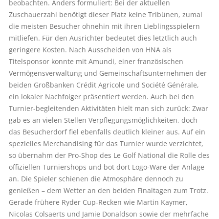
beobachten. Anders formuliert: Bei der aktuellen
Zuschauerzahl benötigt dieser Platz keine Tribünen, zumal
die meisten Besucher ohnehin mit ihren Lieblingsspielern
mitliefen. Für den Ausrichter bedeutet dies letztlich auch
geringere Kosten. Nach Ausscheiden von HNA als
Titelsponsor konnte mit Amundi, einer französischen
Vermögensverwaltung und Gemeinschaftsunternehmen der
beiden Großbanken Crédit Agricole und Société Générale,
ein lokaler Nachfolger präsentiert werden. Auch bei den
Turnier-begleitenden Aktivitäten hielt man sich zurück: Zwar
gab es an vielen Stellen Verpflegungsmöglichkeiten, doch
das Besucherdorf fiel ebenfalls deutlich kleiner aus. Auf ein
spezielles Merchandising für das Turnier wurde verzichtet,
so übernahm der Pro-Shop des Le Golf National die Rolle des
offiziellen Turniershops und bot dort Logo-Ware der Anlage
an. Die Spieler schienen die Atmosphäre dennoch zu
genießen – dem Wetter an den beiden Finaltagen zum Trotz.
Gerade frühere Ryder Cup-Recken wie Martin Kaymer,
Nicolas Colsaerts und Jamie Donaldson sowie der mehrfache