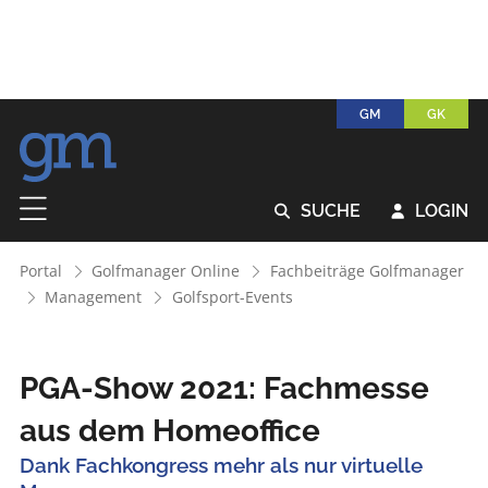
GM
GK
SUCHE
LOGIN


Portal
Golfmanager Online
Fachbeiträge Golfmanager
Management
Golfsport-Events
PGA-Show 2021: Fachmesse
aus dem Homeoffice
Dank Fachkongress mehr als nur virtuelle