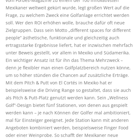
vom Forbes-Magazine zu einem der 100 innovativsten
Mexikaner weltweit gekürt wurde, legt großen Wert auf die
Frage, zu welchem Zweck eine Golfanlage errichtet werden
soll. Wer den ROI erhöhen wolle, brauche dafür oft neue
Zielgruppen. Dass sein Motto „different spaces for different
people“ ästhetische, funktionale und gleichzeitig auch
ertragsstarke Ergebnisse liefert, hat er inzwischen mehrfach
unter Beweis gestellt, vor allem in Mexiko und Südamerika.
Ein wichtiger Ansatz ist für ihn das Thema Mehrzweck –
denn je flexibler man einen Golfplatzbereich nutzen könne,
um so höher stünden die Chancen auf zusätzliche Erträge.
Mit dem Pitch & Putt von El Cortés in Mexiko hat er
beispielsweise die Driving Range so gestaltet, dass sie auch
als Pitch & Putt-Platz genutzt werden kann. Sein „Wellness
Golf“-Design bietet fünf Stationen, von denen aus gespielt
werden kann – je nach Können der Golfer mal ambitioniert,
mal für Einsteiger geeignet. Jede Station kann mit anderen
Angeboten kombiniert werden, beispielsweise Finger Food
oder einer Weinprobe. So schafft der Mexikaner neue