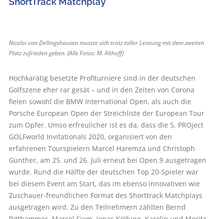
ShortTrack Matchplay
Nicolai von Dellingshausen musste sich trotz toller Leistung mit dem zweiten
Platz zufrieden geben. (Alle Fotos: M. Althoff)
Hochkarätig besetzte Profiturniere sind in der deutschen
Golfszene eher rar gesät – und in den Zeiten von Corona
fielen sowohl die BMW International Open, als auch die
Porsche European Open der Streichliste der European Tour
zum Opfer. Umso erfreulicher ist es da, dass die 5. PROject
GOLFworld Invitationals 2020, organisiert von den
erfahrenen Tourspielern Marcel Haremza und Christoph
Günther, am 25. und 26. Juli erneut bei Open.9 ausgetragen
wurde. Rund die Hälfte der deutschen Top 20-Spieler war
bei diesem Event am Start, das im ebenso innovativen wie
Zuschauer-freundlichen Format des Shorttrack Matchplays
ausgetragen wird. Zu den Teilnehmern zählten Bernd
Ritthammer, Marcel Siem, Jonas Kölbing, Karolin und Moritz