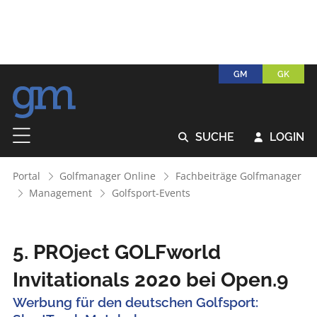
GM
GK
SUCHE
LOGIN


Portal
Golfmanager Online
Fachbeiträge Golfmanager
Management
Golfsport-Events
5. PROject GOLFworld
Invitationals 2020 bei Open.9
Werbung für den deutschen Golfsport: