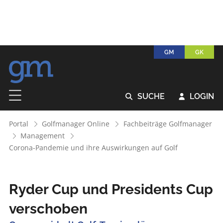
GM
GK
SUCHE
LOGIN


Portal
Golfmanager Online
Fachbeiträge Golfmanager
Management
Corona-Pandemie und ihre Auswirkungen auf Golf
Ryder Cup und Presidents Cup
verschoben