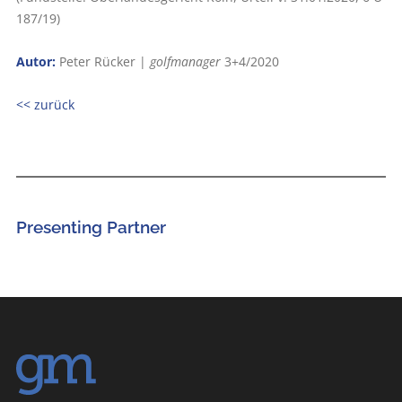
187/19)
Autor:
Peter Rücker |
golfmanager
3+4/2020
<< zurück
Presenting Partner