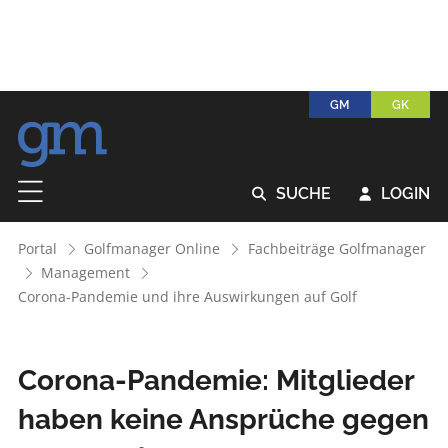
GM
GK
SUCHE
LOGIN


Portal
Golfmanager Online
Fachbeiträge Golfmanager
Management
Corona-Pandemie und ihre Auswirkungen auf Golf
Corona-Pandemie: Mitglieder
haben keine ­Ansprüche gegen