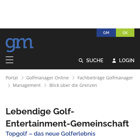
GM
GK
SUCHE
LOGIN


Portal
Golfmanager Online
Fachbeiträge Golfmanager
Management
Blick über die Grenzen
Lebendige Golf-
Entertainment-Gemeinschaft
Topgolf – das neue Golferlebnis