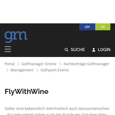
GM
GK
SUCHE
LOGIN


Portal
Golfmanager Online
Fachbeiträge Golfmanager
Management
Golfsport-Events
FlyWithWine
Golfer sind bekanntlich mehrheitlich auch Genussmenschen
– für viele gehört daher nach der Runde ein Gläschen Wein