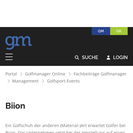
GM
GK
SUCHE
LOGIN


Portal
Golfmanager Online
Fachbeiträge Golfmanager
Management
Golfsport-Events
Biion
Ein Golfschuh der anderen (Material-)Art erwartet Golfer bei
Biion. Das Unternehmen setzt bei der Herstellung auf einen