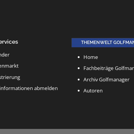
ervices
THEMENWELT GOLFMA
nder
Home
lenmarkt
Fachbeiträge Golfma
strierung
Archiv Golfmanager
informationen abmelden
Autoren