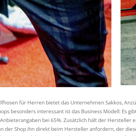
fhosen für Herren bietet das Unternehmen Sakkos, Anzüg
hops besonders interessant ist das Business Modell: Es 
 Anbieterangaben bei 65%. Zusätzlich hält der Hersteller ei
nn der Shop ihn direkt beim Hersteller anfordern, der di