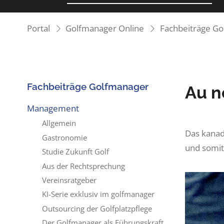
Portal
Golfmanager Online
Fachbeiträge G
Fachbeiträge Golfmanager
Au n
Management
Allgemein
Das kanad
Gastronomie
und somit
Studie Zukunft Golf
Aus der Rechtsprechung
Vereinsratgeber
KI-Serie exklusiv im golfmanager
Outsourcing der Golfplatzpflege
Der Golfmanager als Führungskraft