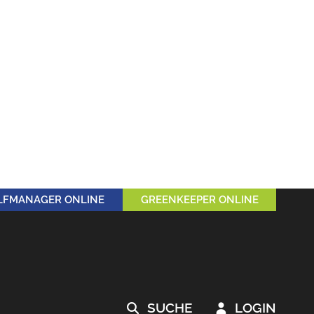
LFMANAGER ONLINE
GREENKEEPER ONLINE
SUCHE
LOGIN

