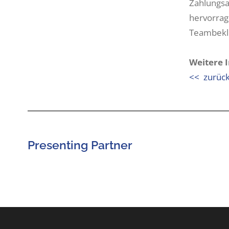
Zahlungsab
hervorrag
Teambekle
Weitere 
<< zurüc
Presenting Partner