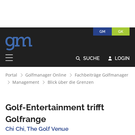
GM
GK
SUCHE
LOGIN


Portal
Golfmanager Online
Fachbeiträge Golfmanager
Management
Blick über die Grenzen
Golf-Entertainment trifft
Golfrange
Chi Chi, The Golf Venue