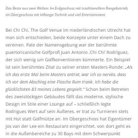
Das Beste aus zwei Welten: Im Erdgeschoss mit traditionellem Rangebetrieb,
im Obergeschoss mit InRange-Technik und viel Entertainment.
Bei Chi Chi, The Golf Venue im niederländischen Utrecht hat
man sich entschieden, beide Konzepte unter einem Dach zu
vereinen. Pate der Namensgebung war der berühmte
puertoricanische Golfprofi Juan Antonio ,Chi Chi‘ Rodríguez,
der sich wenig um Golfkonventionen kümmerte. Ein Beispiel
ist sein berühmtes Zitat zu seiner ersten Masters-Runde:
„Als
ich das erste Mal beim Masters antrat, war ich so nervös, dass
ich vor dem Abschlag eine Flasche Rum trank. Ich habe die
glücklichsten 83 meines Lebens gespielt.“
Schon beim Betreten
des zweistöckigen Gebäudes fällt das moderne, stylische
Design im Stile einer Lounge auf – schließlich legte
Rodrigues Wert auf sein Äußeres, er trat zu Turnieren stets
mit Hut statt Golfmütze an. Im Obergeschoss hat Eigentümer
Jos van der Lee ein Restaurant eingerichtet, von dort geht es
in die Außenbereiche zu 30 Bays mit dem Schwerpunkt