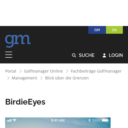
GM
GK
SUCHE
LOGIN


Portal
Golfmanager Online
Fachbeiträge Golfmanager
Management
Blick über die Grenzen
BirdieEyes