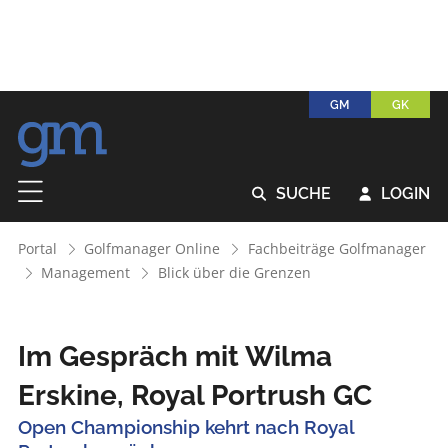
GM
GK
SUCHE
LOGIN


Portal
Golfmanager Online
Fachbeiträge Golfmanager
Management
Blick über die Grenzen
Im Gespräch mit Wilma
Erskine, Royal Portrush GC
Open Championship kehrt nach Royal