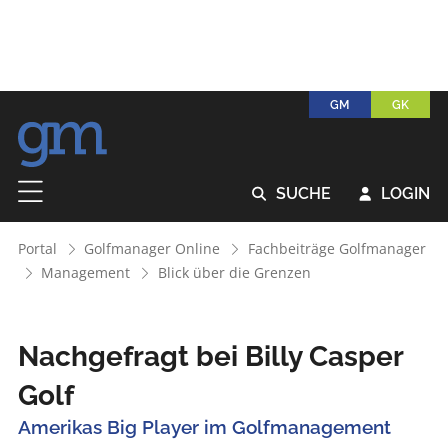
GM
GK
SUCHE
LOGIN


Portal
Golfmanager Online
Fachbeiträge Golfmanager
Management
Blick über die Grenzen
Nachgefragt bei Billy Casper
Golf
Amerikas Big Player im Golfmanagement