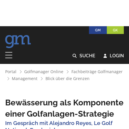
GM
GK
SUCHE
LOGIN


Portal
Golfmanager Online
Fachbeiträge Golfmanager
Management
Blick über die Grenzen
Bewässerung als Komponente
einer Golfanlagen-Strategie
Im Gespräch mit Alejandro Reyes, Le Golf