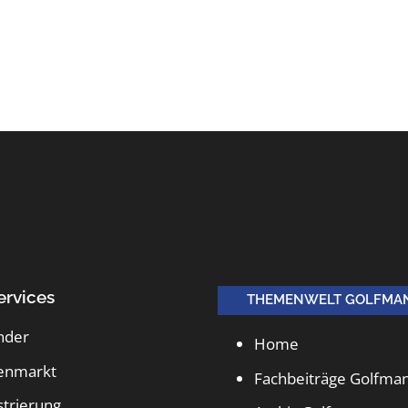
ervices
THEMENWELT GOLFMA
nder
Home
lenmarkt
Fachbeiträge Golfma
strierung