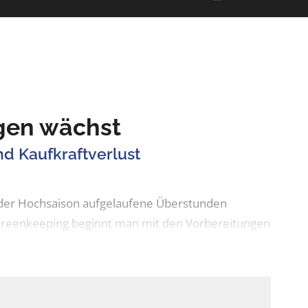
agen wächst
d Kaufkraftverlust
n der Hochsaison aufgelaufene Überstunden
 Greenkeeping beginnt man mit den Vorbereitungen