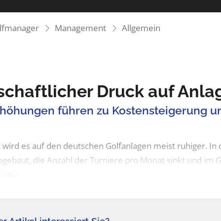
olfmanager
Management
Allgemein
schaftlicher Druck auf Anl
rhöhungen führen zu Kostensteigerung un
 wird es auf den deutschen Golfanlagen meist ruhiger. I
gebaut, die Anzahl der Turniere pro Monat sinkt und im
inter.