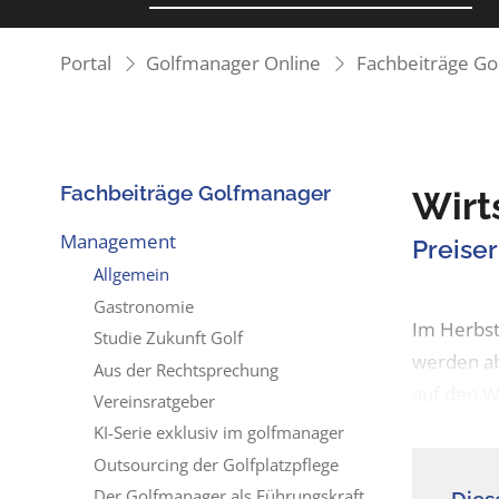
Portal
Golfmanager Online
Fachbeiträge G
Fachbeiträge Golfmanager
Wirt
Management
Preise
Allgemein
Gastronomie
Im Herbst
Studie Zukunft Golf
werden ab
Aus der Rechtsprechung
auf den W
Vereinsratgeber
KI-Serie exklusiv im golfmanager
Outsourcing der Golfplatzpflege
Der Golfmanager als Führungskraft