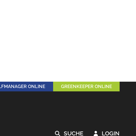
LFMANAGER ONLINE
GREENKEEPER ONLINE
SUCHE
LOGIN

