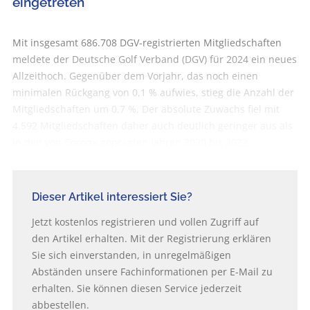
eingetreten
Mit insgesamt 686.708 DGV-registrierten Mitgliedschaften
meldete der Deutsche Golf Verband (DGV) für 2024 ein neues
Allzeithoch. Gegenüber dem Vorjahr, das noch einen
minimalen Rückgang von 0,1 % aufwies, stieg die Anzahl der
Mitgliedschaften um 0,7 %. Der absolute Zuwachs fiel mit
4.592 Mitgliedschaften daher auch deutlich geringer aus als
in den von Corona geprägten Jahren 2020 bis 2022.
Dieser Artikel interessiert Sie?
Jetzt kostenlos registrieren und vollen Zugriff auf
den Artikel erhalten. Mit der Registrierung erklären
Sie sich einverstanden, in unregelmäßigen
Abständen unsere Fachinformationen per E-Mail zu
erhalten. Sie können diesen Service jederzeit
abbestellen.