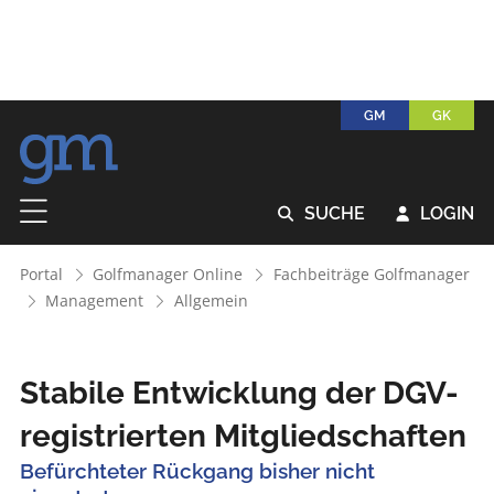
GM
GK
SUCHE
LOGIN


Portal
Golfmanager Online
Fachbeiträge Golfmanager
Management
Allgemein
Stabile Entwicklung der DGV-
registrierten Mitgliedschaften
Befürchteter Rückgang bisher nicht