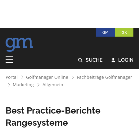
GM
GK
SUCHE
LOGIN


Portal
Golfmanager Online
Fachbeiträge Golfmanager
Marketing
Allgemein
Best Practice-Berichte
Rangesysteme