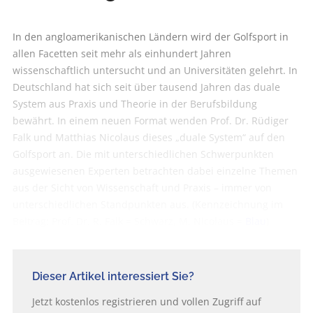
In den angloamerikanischen Ländern wird der Golfsport in
allen Facetten seit mehr als einhundert Jahren
wissenschaftlich untersucht und an Universitäten gelehrt. In
Deutschland hat sich seit über tausend Jahren das duale
System aus Praxis und Theorie in der Berufsbildung
bewährt. In einem neuen Format wenden Prof. Dr. Rüdiger
Falk und Matthias Nicolaus dieses „duale System“ auf den
Golfsport an. Die mit unterschiedlichen Schwerpunkten
ausgewiesenen Experten betrachten dabei einzelne Themen
aus der Sicht von Wissenschaft und Praxis – immer von
unterschiedlichen Standpunkten aus. (Kennzeichnung im
Beitrag: Prof. Dr. R. Falk = Schwarz, M. Nicolaus =
Blau
)
Dieser Artikel interessiert Sie?
Jetzt kostenlos registrieren und vollen Zugriff auf