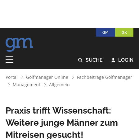
GM
GK
SUCHE
LOGIN


Portal
Golfmanager Online
Fachbeiträge Golfmanager
Management
Allgemein
Praxis trifft Wissenschaft:
Weitere junge Männer zum
Mitreisen gesucht!