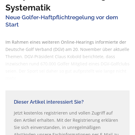
Systematik
Neue Golfer-Haftpflichtregelung vor dem
Start
Im Rahmen eines weiteren Online-Hearings informierte der
Deutsche Golf Verband (DGV) am 20. November über aktuelle
Themen. DGV-Präsident Claus Kobold berichtete, dass
inzwischen rund 670.000 Golfer Mitglied eines DGV-Golfclubs
seien. Der Sport sei daher so gut aufgestellt wie lange nicht
mehr.
Dieser Artikel interessiert Sie?
Jetzt kostenlos registrieren und vollen Zugriff auf
den Artikel erhalten. Mit der Registrierung erklären
Sie sich einverstanden, in unregelmäßigen
Abständen unsere Fachinformationen per E-Mail zu