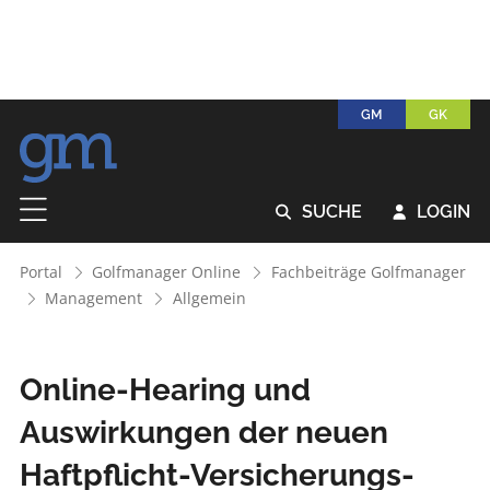
GM
GK
SUCHE
LOGIN


Portal
Golfmanager Online
Fachbeiträge Golfmanager
Management
Allgemein
Online-Hearing und
Auswirkungen der neuen
Haftpflicht-Versicherungs-