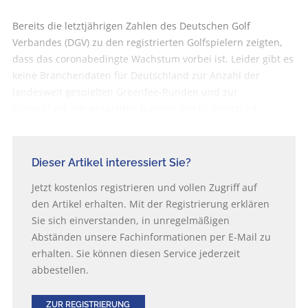
Bereits die letztjährigen Zahlen des Deutschen Golf
Verbandes (DGV) zu den registrierten Golfspielern zeigten,
dass das coronabedingte Wachstum vorbei ist. Leider gibt es
keine Branchendaten für Deutschland zur Anzahl der
landesweit gespielten Greenfee-Runden und zur
Entwicklung der gespielten Runden pro Clubmitglied.
Dieser Artikel interessiert Sie?
Jetzt kostenlos registrieren und vollen Zugriff auf
den Artikel erhalten. Mit der Registrierung erklären
Sie sich einverstanden, in unregelmäßigen
Abständen unsere Fachinformationen per E-Mail zu
erhalten. Sie können diesen Service jederzeit
abbestellen.
ZUR REGISTRIERUNG