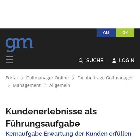
GM
GK
SUCHE
LOGIN


Portal
Golfmanager Online
Fachbeiträge Golfmanager
Management
Allgemein
Kundenerlebnisse als
Führungsaufgabe
Kernaufgabe Erwartung der Kunden erfüllen