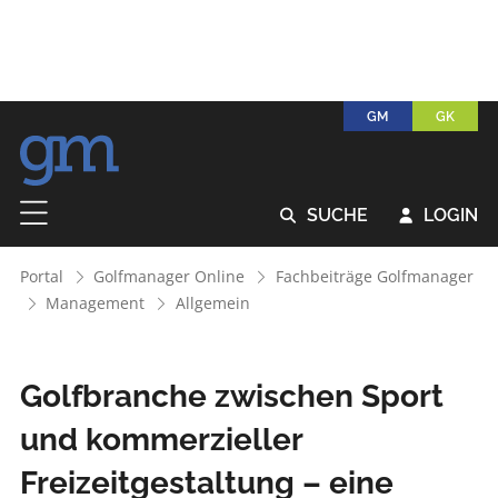
GM
GK
SUCHE
LOGIN


Portal
Golfmanager Online
Fachbeiträge Golfmanager
Management
Allgemein
Golfbranche zwischen Sport
und kommerzieller
Freizeitgestaltung – eine