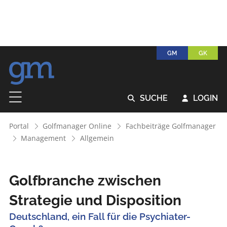
GM
GK
SUCHE
LOGIN


Portal
Golfmanager Online
Fachbeiträge Golfmanager
Management
Allgemein
Golfbranche zwischen
Strategie und Disposition
Deutschland, ein Fall für die Psychiater-