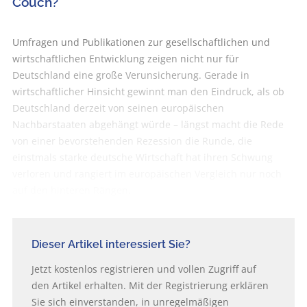
Couch?
Umfragen und Publikationen zur gesellschaftlichen und
wirtschaftlichen Entwicklung zeigen nicht nur für
Deutschland eine große Verunsicherung. Gerade in
wirtschaftlicher Hinsicht gewinnt man den Eindruck, als ob
Deutschland derzeit von seinen europäischen
Nachbarstaaten abgehängt würde – längst macht die Rede
von einer bevorstehenden Rezession die Runde, die
einstmals starke deutsche Wirtschaft hat ihren Schwung
verloren und rangiert im europäischen Vergleich nur noch
auf den hinteren Rängen.
Dieser Artikel interessiert Sie?
Jetzt kostenlos registrieren und vollen Zugriff auf
den Artikel erhalten. Mit der Registrierung erklären
Sie sich einverstanden, in unregelmäßigen