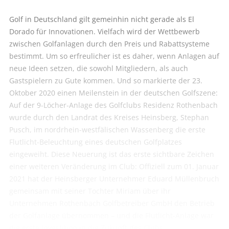
Golf in Deutschland gilt gemeinhin nicht gerade als El
Dorado für Innovationen. Vielfach wird der Wettbewerb
zwischen Golfanlagen durch den Preis und Rabattsysteme
bestimmt. Um so erfreulicher ist es daher, wenn Anlagen auf
neue Ideen setzen, die sowohl Mitgliedern, als auch
Gastspielern zu Gute kommen. Und so markierte der 23.
Oktober 2020 einen Meilenstein in der deutschen Golfszene:
Auf der 9-Löcher-Anlage des Golfclubs Residenz Rothenbach
wurde durch den Landrat des Kreises Heinsberg, Stephan
Pusch, im nordrhein-westfälischen Wassenberg die erste
Flutlicht-Beleuchtung eines deutschen Golfplatzes
eingeweiht. Diese Neuerung ist das erste sichtbare Zeichen
einer weiteren Veränderung im Club: Offiziell zum 01. Januar
2021 hat der Heinsberger Unternehmer Eduard Müllenbruch
gemeinsam mit seiner Tochter Miriam über ihr
Unternehmen Rothenbach Golfbetreiber GmbH den Betrieb
der Golfanlage übernommen – und die Flutlicht-Anlage war
die erste Investition in die Zukunft des Clubs.