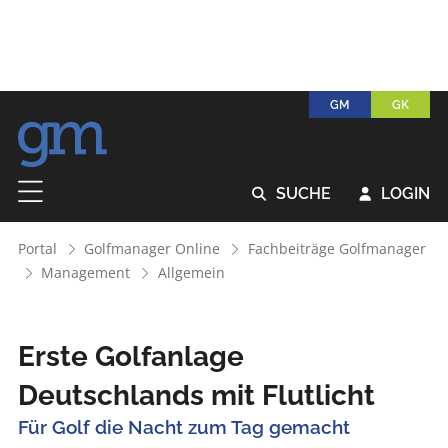
GM
GK
SUCHE
LOGIN


Portal
Golfmanager Online
Fachbeiträge Golfmanager
Management
Allgemein
Erste Golfanlage
Deutschlands mit Flutlicht
Für Golf die Nacht zum Tag gemacht