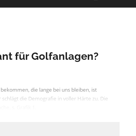
nt für Golfanlagen?
 bekommen, die lange bei uns bleiben, ist
r schlägt die Demografie in voller Härte zu. Die
he, s. Grafik 1.