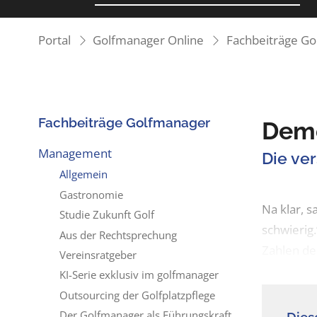
Portal
Golfmanager Online
Fachbeiträge G
Fachbeiträge Golfmanager
Demo
Management
Die ve
Allgemein
Gastronomie
Na klar, 
Studie Zukunft Golf
schwierig.
Aus der Rechtsprechung
Zahlen de
Vereinsratgeber
KI-Serie exklusiv im golfmanager
Outsourcing der Golfplatzpflege
Der Golfmanager als Führungskraft