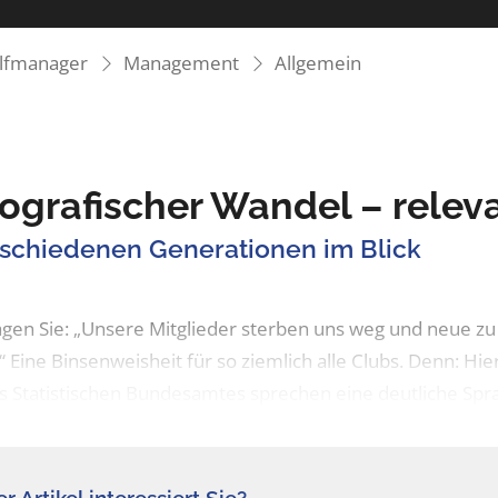
olfmanager
Management
Allgemein
grafischer Wandel – releva
rschiedenen Generationen im Blick
sagen Sie: „Unsere Mitglieder sterben uns weg und neue zu
“ Eine Binsenweisheit für so ziemlich alle Clubs. Denn: Hie
s Statistischen Bundesamtes sprechen eine deutliche Sprac