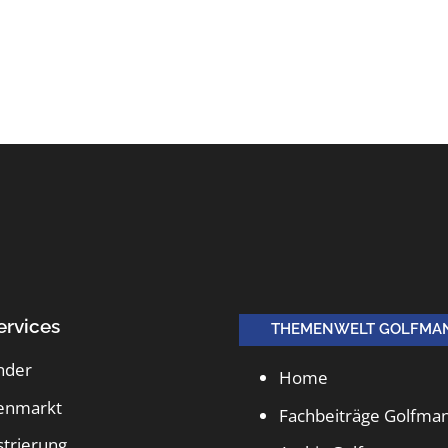
ervices
THEMENWELT GOLFMA
nder
Home
lenmarkt
Fachbeiträge Golfma
strierung