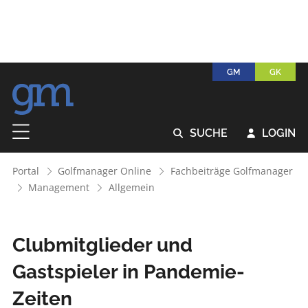
GM
GK
SUCHE
LOGIN


Portal
Golfmanager Online
Fachbeiträge Golfmanager
Management
Allgemein
Clubmitglieder und
Gastspieler in Pandemie-
Zeiten