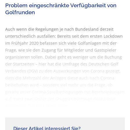
Problem eingeschränkte Verfügbarkeit von
Golfrunden
Auch wenn die Regelungen je nach Bundesland derzeit
unterschiedlich ausfallen: Bereits seit dem ersten Lockdown
im Frühjahr 2020 befassen sich viele Golfanlagen mit der
Frage, wie sie den Zugang für Mitglieder und Gastspieler
organisieren sollen. Dabei geht es weniger um die Buchung
der Startzeiten – hier hat die Umfrage des Deutschen Golf
Verbandes (DGV) zu den Auswirkungen von Corona gezeigt,
dass die Mehrzahl der Anlagen diese auch nach Corona
beibehalten wird – sondern viel mehr um die Frage, ob
gerade unter Corona-Spielbedingungen mit Beschränkungen
auf meist zwei Golfer pro Gruppe überhaupt Gastspieler
Startzeiten-Zugang haben sollen.
Dieser Artikel interessiert Sie?