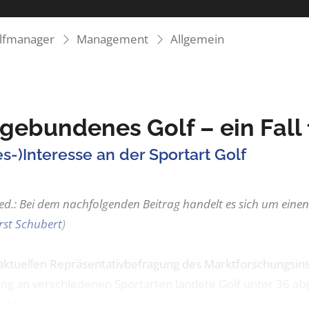
olfmanager
Management
Allgemein
gebundenes Golf – ein Fall 
s-)Interesse an der Sportart Golf
Red.: Bei dem nachfolgenden Beitrag handelt es sich um ein
rst Schubert
)
 aktuellen Repräsentativbefragung des Marktforschungsins
ng an verschiedenen Sportarten landete Golf unter 36 abg
 1).