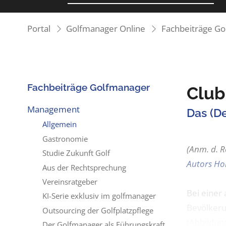
Portal
Golfmanager Online
Fachbeiträge G
Fachbeiträge Golfmanager
Club
Management
Das (De
Allgemein
Gastronomie
(Anm. d. 
Studie Zukunft Golf
Autors Ho
Aus der Rechtsprechung
Vereinsratgeber
Bei einer
KI-Serie exklusiv im golfmanager
Bevölkeru
Outsourcing der Golfplatzpflege
(Abbildung
Der Golfmanager als Führungskraft