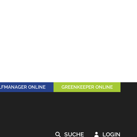
LFMANAGER ONLINE
GREENKEEPER ONLINE
SUCHE
LOGIN

