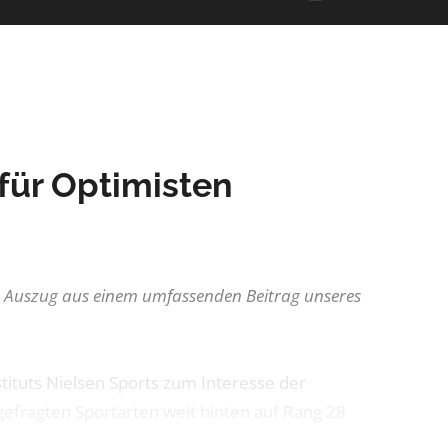
für Optimisten
en Auszug aus einem umfassenden Beitrag unseres
tituts Nielsen Sports zum Interesse der
efragten Sportarten weit hinten auf Rang 28