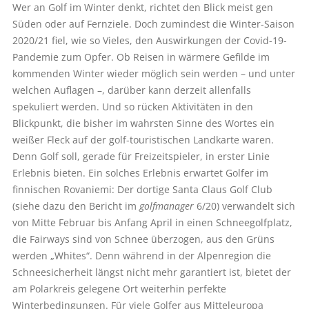
Wer an Golf im Winter denkt, richtet den Blick meist gen
Süden oder auf Fernziele. Doch zumindest die Winter-Saison
2020/21 fiel, wie so Vieles, den Auswirkungen der Covid-19-
Pandemie zum Opfer. Ob Reisen in wärmere Gefilde im
kommenden Winter wieder möglich sein werden – und unter
welchen Auflagen –, darüber kann derzeit allenfalls
spekuliert werden. Und so rücken Aktivitäten in den
Blickpunkt, die bisher im wahrsten Sinne des Wortes ein
weißer Fleck auf der golf-touristischen Landkarte waren.
Denn Golf soll, gerade für Freizeitspieler, in erster Linie
Erlebnis bieten. Ein solches Erlebnis erwartet Golfer im
finnischen Rovaniemi: Der dortige Santa Claus Golf Club
(siehe dazu den Bericht im
golfmanager
6/20) verwandelt sich
von Mitte Februar bis Anfang April in einen Schneegolfplatz,
die Fairways sind von Schnee überzogen, aus den Grüns
werden „Whites“. Denn während in der Alpenregion die
Schneesicherheit längst nicht mehr garantiert ist, bietet der
am Polarkreis gelegene Ort weiterhin perfekte
Winterbedingungen. Für viele Golfer aus Mitteleuropa